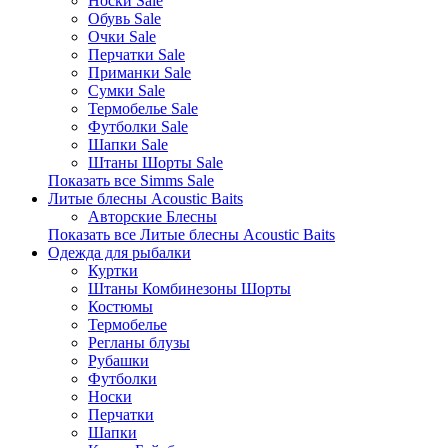
Носки Sale
Обувь Sale
Очки Sale
Перчатки Sale
Приманки Sale
Сумки Sale
Термобелье Sale
Футболки Sale
Шапки Sale
Штаны Шорты Sale
Показать все Simms Sale
Литые блесны Acoustic Baits
Авторские Блесны
Показать все Литые блесны Acoustic Baits
Одежда для рыбалки
Куртки
Штаны Комбинезоны Шорты
Костюмы
Термобелье
Регланы блузы
Рубашки
Футболки
Носки
Перчатки
Шапки