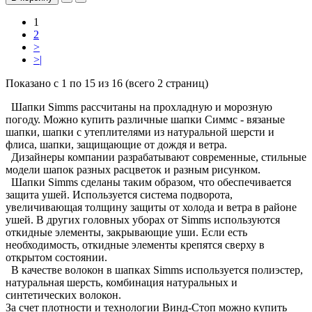
1
2
>
>|
Показано с 1 по 15 из 16 (всего 2 страниц)
Шапки Simms рассчитаны на прохладную и морозную
погоду. Можно купить различные шапки Симмс - вязаные
шапки, шапки с утеплителями из натуральной шерсти и
флиса, шапки, защищающие от дождя и ветра.
Дизайнеры компании разрабатывают современные, стильные
модели шапок разных расцветок и разным рисунком.
Шапки Simms сделаны таким образом, что обеспечивается
защита ушей. Используется система подворота,
увеличивающая толщину защиты от холода и ветра в районе
ушей. В других головных уборах от Simms используются
откидные элементы, закрывающие уши. Если есть
необходимость, откидные элементы крепятся сверху в
открытом состоянии.
В качестве волокон в шапках Simms используется полиэстер,
натуральная шерсть, комбинация натуральных и
синтетических волокон.
За счет плотности и технологии Винд-Стоп можно купить