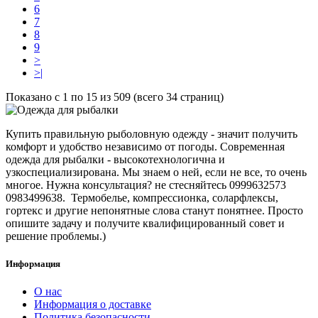
6
7
8
9
>
>|
Показано с 1 по 15 из 509 (всего 34 страниц)
Купить правильную рыболовную одежду - значит получить
комфорт и удобство независимо от погоды. Современная
одежда для рыбалки - высокотехнологична и
узкоспециализирована. Мы знаем о ней, если не все, то очень
многое. Нужна консультация? не стесняйтесь
0999632573
0983499638.
Термобелье, компрессионка, соларфлексы,
гортекс и другие непонятные слова станут понятнее. Просто
опишите задачу и получите квалифицированный совет и
решение проблемы.)
Информация
О нас
Информация о доставке
Политика безопасности