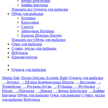
Кепки Бейсболки
Баффы Банданы
Показать все Одежда для рыбалки
Обувь для рыбалки
Ботинки
Кроссовки
Сапоги
Забродные Ботинки
Кроксы Шлепки Прочее
Показать все Обувь для рыбалки
Очки для рыбалки
Сумки, чехлы для рыбалки
Вейдерсы
Производители
Одежда для рыбалки
Simms Sale
Литые блесны Acoustic Baits
Одежда для рыбалки
- Куртки
- Штаны Комбинезоны Шорты
- Костюмы
-
Термобелье
- Регланы блузы
- Рубашки
- Футболки
-
Носки
- Перчатки
- Шапки
- Кепки Бейсболки
- Баффы
Банданы
Обувь для рыбалки
Очки для рыбалки
Сумки, чехлы
для рыбалки
Вейдерсы