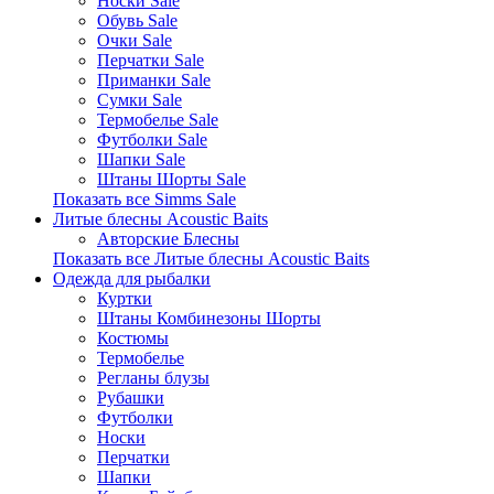
Носки Sale
Обувь Sale
Очки Sale
Перчатки Sale
Приманки Sale
Сумки Sale
Термобелье Sale
Футболки Sale
Шапки Sale
Штаны Шорты Sale
Показать все Simms Sale
Литые блесны Acoustic Baits
Авторские Блесны
Показать все Литые блесны Acoustic Baits
Одежда для рыбалки
Куртки
Штаны Комбинезоны Шорты
Костюмы
Термобелье
Регланы блузы
Рубашки
Футболки
Носки
Перчатки
Шапки